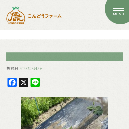
投稿日
2026年5月2日
F
X
Li
ac
ne
e
b
o
ok